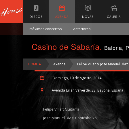
DISCOS
AXENDA
NOVAS
GALERÍA
Próximos concertos
Anteriores
Casino de Sabaría.
Baiona, 
Axenda
Felipe Villar & Jose Manuel Díaz
HOME ►
Domingo, 10 de Agosto, 2014
Avenida Julián Valverde, 33, Bayona, España
Felipe Villar: Guitarra
Jose Manuel Díaz: Contrabaixo