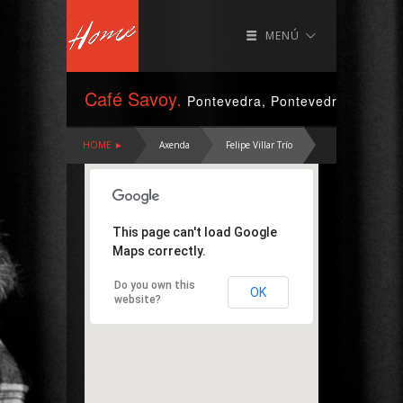
MENÚ
Café Savoy.
Pontevedra, Pontevedra
HOME ►
Axenda
Felipe Villar Trío
This page can't load Google
Maps correctly.
Do you own this
OK
website?